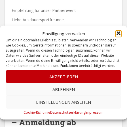
Empfehlung für unser Partnerevent
Liebe Ausdauersportfreunde,
ihr habt euch vom Quarterman erholt und möchtet eure
Einwilligung verwalten
Energie erneut rauslassen? Dann schaut doch mal über
Um dir ein optimales Erlebnis zu bieten, verwenden wir Technologien
die Landesgrenze nach Niedernberg. Unser Partner
wie Cookies, um Geräteinformationen zu speichern und/oder darauf
TriPaul organisiert dort den schönen Churfranken
zuzugreifen. Wenn du diesen Technologien zustimmst, können wir
Triathlon. Schwimmen im Niederberger See, Rad fahren
Daten wie das Surfverhalten oder eindeutige IDs auf dieser Website
verarbeiten. Wenn du deine Einwilligung nicht erteilst oder zurückziehst,
auf gesperrter Strecke und Laufen rund um den See.
können bestimmte Merkmale und Funktionen beeinträchtigt werden.
Schaut doch mal auf seiner Seite vorbei:
AKZEPTIEREN
https://www.tripaul.de/veranstaltungen
ABLEHNEN
EINSTELLUNGEN ANSEHEN
Quarterman Germany 2023
Cookie-Richtlinie
Datenschutzerklärung
Impressum
– Anmeldung ab