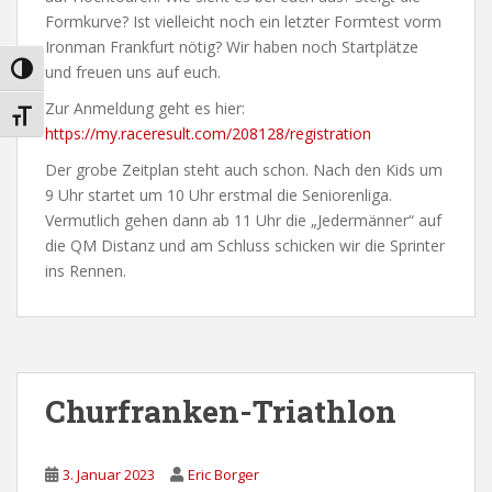
Formkurve? Ist vielleicht noch ein letzter Formtest vorm
Ironman Frankfurt nötig? Wir haben noch Startplätze
und freuen uns auf euch.
UMSCHALTEN AUF HOHE KONTRASTE
Zur Anmeldung geht es hier:
SCHRIFT VERGRÖSSERN
https://my.raceresult.com/208128/registration
Der grobe Zeitplan steht auch schon. Nach den Kids um
9 Uhr startet um 10 Uhr erstmal die Seniorenliga.
Vermutlich gehen dann ab 11 Uhr die „Jedermänner“ auf
die QM Distanz und am Schluss schicken wir die Sprinter
ins Rennen.
Churfranken-Triathlon
3. Januar 2023
Eric Borger