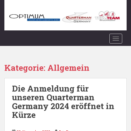
S
k
i
p
t
o
TOGGLE
m
a
i
n
Kategorie:
Allgemein
c
o
n
Die Anmeldung für
t
unseren Quarterman
e
Germany 2024 eröffnet in
n
t
Kürze