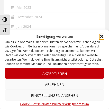
Mai 2025
Dezember 2024
UMSCHALTEN AUF HOHE KONTRASTE
Juni 2024
SCHRIFT VERGRÖSSERN
Dezember 2023
Einwilligung verwalten
Um dir ein optimales Erlebnis zu bieten, verwenden wir Technologien
November 2023
wie Cookies, um Geräteinformationen zu speichern und/oder darauf
zuzugreifen. Wenn du diesen Technologien zustimmst, können wir
Juni 2023
Daten wie das Surfverhalten oder eindeutige IDs auf dieser Website
verarbeiten. Wenn du deine Einwilligung nicht erteilst oder zurückziehst,
können bestimmte Merkmale und Funktionen beeinträchtigt werden.
Mai 2023
AKZEPTIEREN
April 2023
Januar 2023
ABLEHNEN
Dezember 2022
EINSTELLUNGEN ANSEHEN
Oktober 2022
Cookie-Richtlinie
Datenschutzerklärung
Impressum