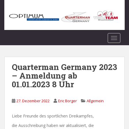
S
k
i
p
t
o
TOGGLE
m
a
i
n
Quarterman Germany 2023
c
– Anmeldung ab
o
01.01.2023 8 Uhr
n
t
e
27. Dezember 2022
Eric Borger
Allgemein
n
t
Liebe Freunde des sportlichen Dreikampfes,
die Ausschreibung haben wir aktualisiert, die