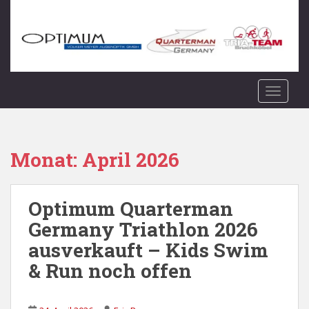
S
k
i
p
t
o
TOGGLE
m
a
i
n
Monat:
April 2026
c
o
n
Optimum Quarterman
t
Germany Triathlon 2026
e
ausverkauft – Kids Swim
n
t
& Run noch offen