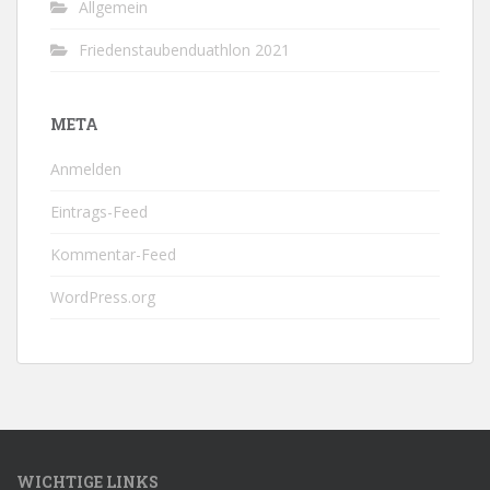
Allgemein
Friedenstaubenduathlon 2021
META
Anmelden
Eintrags-Feed
Kommentar-Feed
WordPress.org
WICHTIGE LINKS