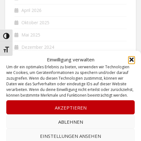
April 2026
Oktober 2025
Mai 2025
UMSCHALTEN AUF HOHE KONTRASTE
Dezember 2024
SCHRIFT VERGRÖSSERN
Einwilligung verwalten
Juni 2024
Um dir ein optimales Erlebnis zu bieten, verwenden wir Technologien
Dezember 2023
wie Cookies, um Geräteinformationen zu speichern und/oder darauf
zuzugreifen. Wenn du diesen Technologien zustimmst, können wir
November 2023
Daten wie das Surfverhalten oder eindeutige IDs auf dieser Website
verarbeiten. Wenn du deine Einwilligung nicht erteilst oder zurückziehst,
können bestimmte Merkmale und Funktionen beeinträchtigt werden.
Juni 2023
AKZEPTIEREN
Mai 2023
April 2023
ABLEHNEN
Januar 2023
EINSTELLUNGEN ANSEHEN