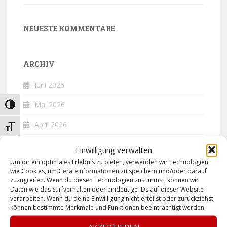
NEUESTE KOMMENTARE
ARCHIV
Juni 2026
Mai 2026
UMSCHALTEN AUF HOHE KONTRASTE
April 2026
SCHRIFT VERGRÖSSERN
Oktober 2025
Einwilligung verwalten
Um dir ein optimales Erlebnis zu bieten, verwenden wir Technologien
Mai 2025
wie Cookies, um Geräteinformationen zu speichern und/oder darauf
zuzugreifen. Wenn du diesen Technologien zustimmst, können wir
Dezember 2024
Daten wie das Surfverhalten oder eindeutige IDs auf dieser Website
verarbeiten. Wenn du deine Einwilligung nicht erteilst oder zurückziehst,
Juni 2024
können bestimmte Merkmale und Funktionen beeinträchtigt werden.
Dezember 2023
AKZEPTIEREN