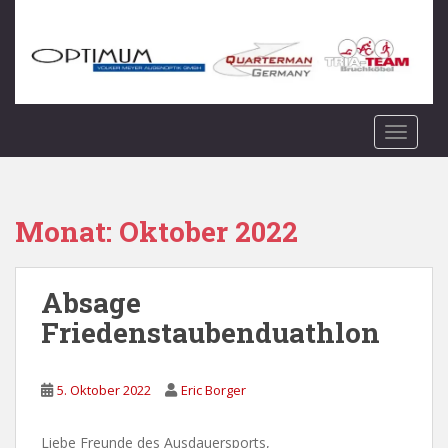
S
k
i
p
t
o
TOGGLE
m
a
i
n
Monat:
Oktober 2022
c
o
n
Absage
t
Friedenstaubenduathlon
e
n
t
5. Oktober 2022
Eric Borger
Liebe Freunde des Ausdauersports,