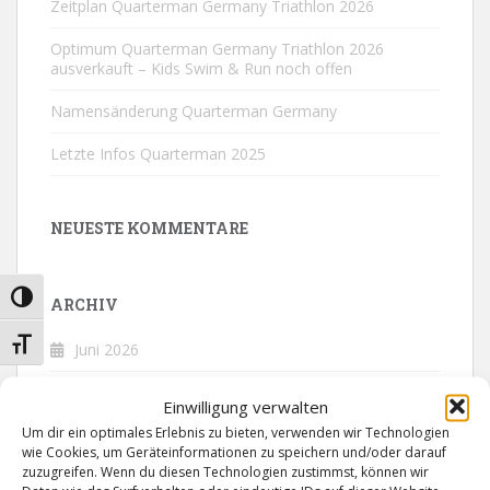
Zeitplan Quarterman Germany Triathlon 2026
Optimum Quarterman Germany Triathlon 2026
ausverkauft – Kids Swim & Run noch offen
Namensänderung Quarterman Germany
Letzte Infos Quarterman 2025
NEUESTE KOMMENTARE
UMSCHALTEN AUF HOHE KONTRASTE
ARCHIV
SCHRIFT VERGRÖSSERN
Juni 2026
Mai 2026
Einwilligung verwalten
Um dir ein optimales Erlebnis zu bieten, verwenden wir Technologien
April 2026
wie Cookies, um Geräteinformationen zu speichern und/oder darauf
zuzugreifen. Wenn du diesen Technologien zustimmst, können wir
Oktober 2025