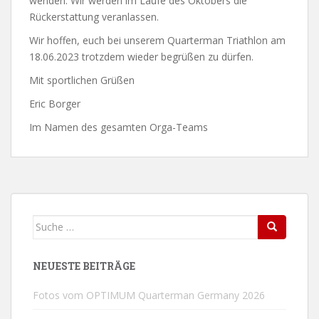
wenden. Wir werden im Laufe des Oktobers die
Rückerstattung veranlassen.
Wir hoffen, euch bei unserem Quarterman Triathlon am
18.06.2023 trotzdem wieder begrüßen zu dürfen.
Mit sportlichen Grüßen
Eric Borger
Im Namen des gesamten Orga-Teams
Suche
Search
nach:
NEUESTE BEITRÄGE
Fotos vom OPTIMUM Quarterman Germany 2026