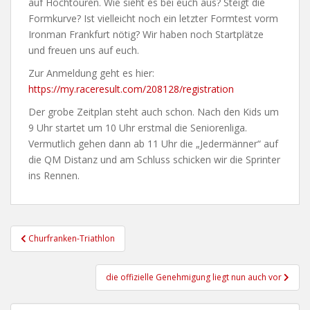
auf Hochtouren. Wie sieht es bei euch aus? Steigt die
Formkurve? Ist vielleicht noch ein letzter Formtest vorm
Ironman Frankfurt nötig? Wir haben noch Startplätze
und freuen uns auf euch.
Zur Anmeldung geht es hier:
https://my.raceresult.com/208128/registration
Der grobe Zeitplan steht auch schon. Nach den Kids um
9 Uhr startet um 10 Uhr erstmal die Seniorenliga.
Vermutlich gehen dann ab 11 Uhr die „Jedermänner“ auf
die QM Distanz und am Schluss schicken wir die Sprinter
ins Rennen.
Beitragsnavigation
Churfranken-Triathlon
die offizielle Genehmigung liegt nun auch vor