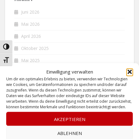
Juni 2026
Mai 2026
April 2026
UMSCHALTEN AUF HOHE KONTRASTE
Oktober 2025
Mai 2025
SCHRIFT VERGRÖSSERN
Einwilligung verwalten
Dezember 2024
Um dir ein optimales Erlebnis zu bieten, verwenden wir Technologien
Juni 2024
wie Cookies, um Geräteinformationen zu speichern und/oder darauf
zuzugreifen. Wenn du diesen Technologien zustimmst, können wir
Daten wie das Surfverhalten oder eindeutige IDs auf dieser Website
Dezember 2023
verarbeiten. Wenn du deine Einwilligung nicht erteilst oder zurückziehst,
können bestimmte Merkmale und Funktionen beeinträchtigt werden.
November 2023
AKZEPTIEREN
Juni 2023
ABLEHNEN
Mai 2023