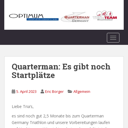
S
k
i
p
t
o
TOGGLE
m
a
i
n
Quarterman: Es gibt noch
c
Startplätze
o
n
t
5. April 2023
Eric Borger
Allgemein
e
n
Liebe Tria’s,
t
es sind noch gut 2,5 Monate bis zum Quarterman
Germany Triathlon und unsere Vorbereitungen laufen