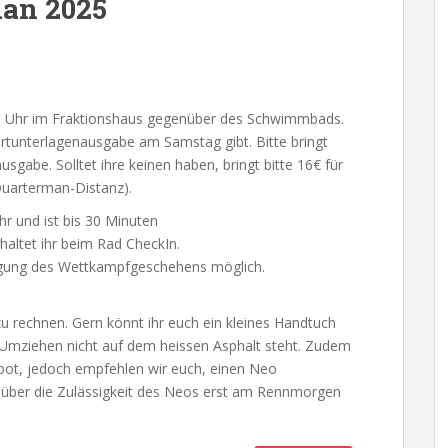
man 2025
0 Uhr im Fraktionshaus gegenüber des Schwimmbads.
tartunterlagenausgabe am Samstag gibt. Bitte bringt
sgabe. Solltet ihre keinen haben, bringt bitte 16€ für
Quarterman-Distanz).
r und ist bis 30 Minuten
haltet ihr beim Rad CheckIn.
tigung des Wettkampfgeschehens möglich.
u rechnen. Gern könnt ihr euch ein kleines Handtuch
 Umziehen nicht auf dem heissen Asphalt steht. Zudem
rbot, jedoch empfehlen wir euch, einen Neo
g über die Zulässigkeit des Neos erst am Rennmorgen