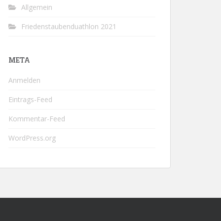
Allgemein
Friedenstaubenduathlon 2021
META
Anmelden
Eintrags-Feed
Kommentar-Feed
WordPress.org