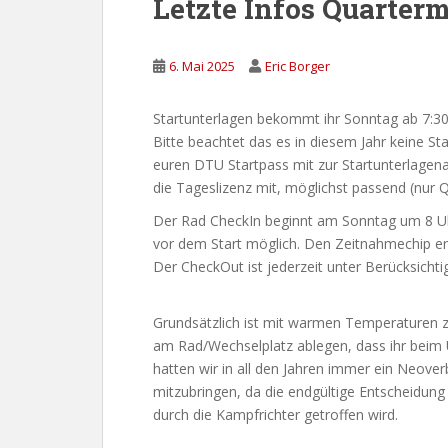
Letzte Infos Quarter
6. Mai 2025
Eric Borger
Startunterlagen bekommt ihr Sonntag ab 7:3
Bitte beachtet das es in diesem Jahr keine S
euren DTU Startpass mit zur Startunterlagenau
die Tageslizenz mit, möglichst passend (nur 
Der Rad CheckIn beginnt am Sonntag um 8 Uh
vor dem Start möglich. Den Zeitnahmechip er
Der CheckOut ist jederzeit unter Berücksich
Grundsätzlich ist mit warmen Temperaturen z
am Rad/Wechselplatz ablegen, dass ihr beim
hatten wir in all den Jahren immer ein Neove
mitzubringen, da die endgültige Entscheidun
durch die Kampfrichter getroffen wird.