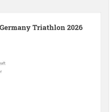
 Germany Triathlon 2026
n
haft
er