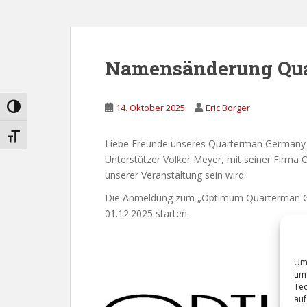
Namensänderung Qu
14. Oktober 2025
Eric Borger
UMSCHALTEN AUF HOHE KONTRASTE
SCHRIFT VERGRÖSSERN
Liebe Freunde unseres Quarterman Germany Tr
Unterstützer Volker Meyer, mit seiner Firm
unserer Veranstaltung sein wird.
Die Anmeldung zum „Optimum Quarterman Ger
01.12.2025 starten.
Um 
um 
Tec
auf