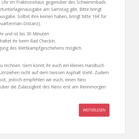
0 Uhr im Fraktionshaus gegenüber des Schwimmbads.
tartunterlagenausgabe am Samstag gibt. Bitte bringt
sgabe. Solltet ihre keinen haben, bringt bitte 16€ für
Quarterman-Distanz).
r und ist bis 30 Minuten
haltet ihr beim Rad CheckIn.
tigung des Wettkampfgeschehens möglich.
u rechnen. Gern könnt ihr euch ein kleines Handtuch
 Umziehen nicht auf dem heissen Asphalt steht. Zudem
rbot, jedoch empfehlen wir euch, einen Neo
g über die Zulässigkeit des Neos erst am Rennmorgen
WEITERLESEN