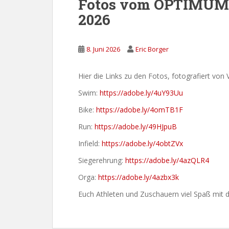
Fotos vom OPTIMUM
2026
8. Juni 2026
Eric Borger
Hier die Links zu den Fotos, fotografiert von 
Swim:
https://adobe.ly/4uY93Uu
Bike:
https://adobe.ly/4omTB1F
Run:
https://adobe.ly/49HJpuB
Infield:
https://adobe.ly/4obtZVx
Siegerehrung:
https://adobe.ly/4azQLR4
Orga:
https://adobe.ly/4azbx3k
Euch Athleten und Zuschauern viel Spaß mit de