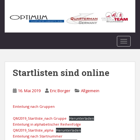
S
k
i
p
t
o
TOGGLE
m
a
i
n
Startlisten sind online
c
o
n
16. Mai 2019
Eric Borger
Allgemein
t
e
Einteilung nach Gruppen
n
t
QM2019_Startliste_nach Gruppe
Herunterladen
Einteilung in alphabetischer Reihenfolge
QM2019_Startliste_alpha
Herunterladen
Einteilung nach Startnummer