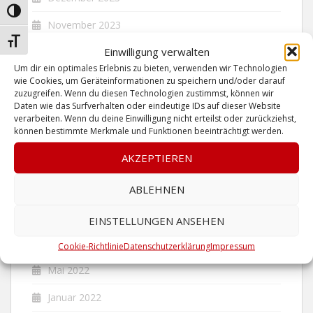
UMSCHALTEN AUF HOHE KONTRASTE
November 2023
SCHRIFT VERGRÖSSERN
Einwilligung verwalten
Juni 2023
Um dir ein optimales Erlebnis zu bieten, verwenden wir Technologien
Mai 2023
wie Cookies, um Geräteinformationen zu speichern und/oder darauf
zuzugreifen. Wenn du diesen Technologien zustimmst, können wir
Daten wie das Surfverhalten oder eindeutige IDs auf dieser Website
April 2023
verarbeiten. Wenn du deine Einwilligung nicht erteilst oder zurückziehst,
können bestimmte Merkmale und Funktionen beeinträchtigt werden.
Januar 2023
AKZEPTIEREN
Dezember 2022
Oktober 2022
ABLEHNEN
September 2022
EINSTELLUNGEN ANSEHEN
Juni 2022
Cookie-Richtlinie
Datenschutzerklärung
Impressum
Mai 2022
Januar 2022