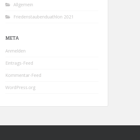
Allgemein
Friedenstaubenduathlon 2021
META
Anmelden
Eintrags-Feed
Kommentar-Feed
WordPress.org